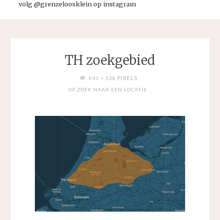
volg @grenzeloosklein op instagram
TH zoekgebied
VOLLEDIGE
PIXELS
841 × 538
GROOTTE
OP ZOEK NAAR EEN LOCATIE