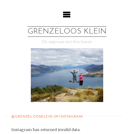
Ga
naar
de
inhoud
GRENZELOOS KLEIN
De weg naar een tiny house
@GRENZELOOSKLEIN OP INSTAGRAM
Instagram has returned invalid data.