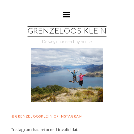
Ga
naar
de
inhoud
GRENZELOOS KLEIN
De weg naar een tiny house
@GRENZELOOSKLEIN OP INSTAGRAM
Instagram has returned invalid data.