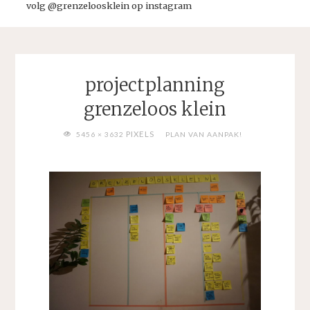
volg @grenzeloosklein op instagram
projectplanning
grenzeloos klein
VOLLEDIGE
PIXELS
5456 × 3632
PLAN VAN AANPAK!
GROOTTE