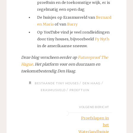
proeftuin en de toekomstige wijk, er is
regelmatig een open dag
De huisjes op Erasmusveld van
Bernard
en Maria
of van
Barry
Op YouTube vind je veel rondleidingen
door tiny houses, bijvoorbeeld
Fy Nyth
in de amerikaanse sneeuw.
Deze blog verscheen eerder op
Futureproof The
Hague
. Het platform voor een duurzaam en
toekomstbestendig Den Haag.
/
/
BESTAANDE TINY HOUSES
DEN HAAG
/
ERASMUSVELD
PROEFTUIN
VOLGEND BERICHT
Proefslapen in
het
Waterlandhuisje