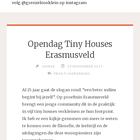
volg @grenzeloosklein op instagram
Opendag Tiny Houses
Erasmusveld
HANKE
19 NOVEMBER 2017
PRAKTIJKERVARING
Al 25 jaar gaat de slogan rond: “een beter milieu
begint bij jezelf”. Op proeftuin Erasmusveld
brengt een jonge community dit in de praktijk:
in vijf tiny houses verkleinen ze hun footprint.
Ik heb er een kijkje genomen om meer te weten
te komen over de filosofie, de leefstijl en de
uitdagingen die deze woonpioniers zijn
tegengekomen.