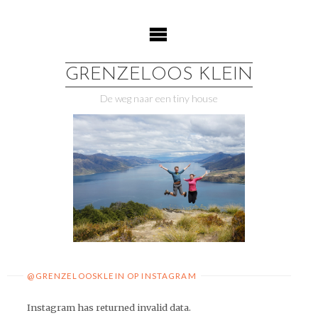
Ga
naar
de
inhoud
GRENZELOOS KLEIN
De weg naar een tiny house
@GRENZELOOSKLEIN OP INSTAGRAM
Instagram has returned invalid data.