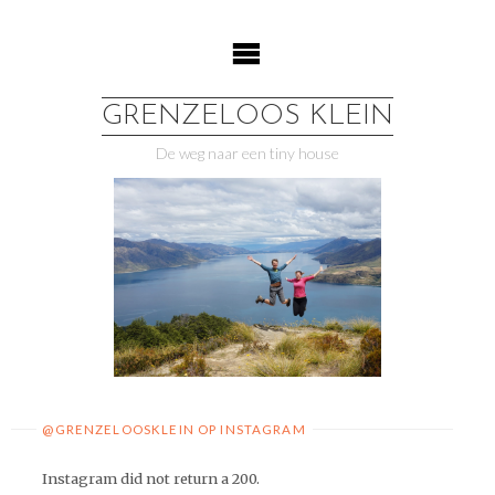
Ga
naar
de
inhoud
GRENZELOOS KLEIN
De weg naar een tiny house
@GRENZELOOSKLEIN OP INSTAGRAM
Instagram did not return a 200.