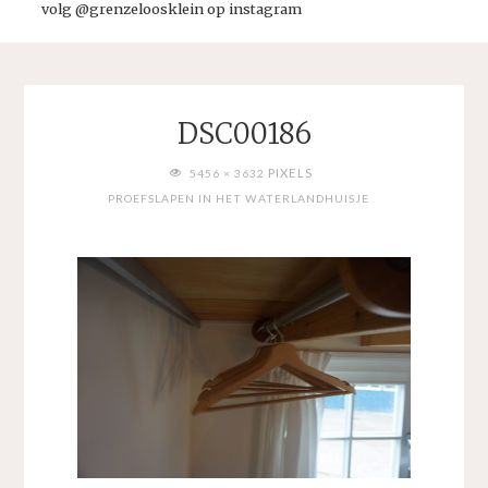
volg @grenzeloosklein op instagram
DSC00186
VOLLEDIGE
PIXELS
5456 × 3632
GROOTTE
PROEFSLAPEN IN HET WATERLANDHUISJE